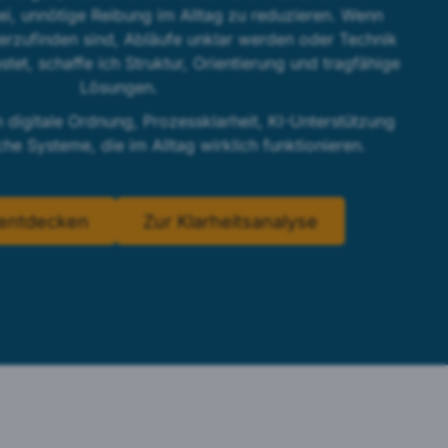
i, unnötige Reibung im Alltag zu reduzieren. Wenn
rzufinden sind, Abläufe unklar werden oder Technik
astet, schaffe ich Struktur, Orientierung und tragfähige
Lösungen.
n digitale Ordnung, Prozessklarheit, KI-Unterstützung
che Systeme, die im Alltag wirklich funktionieren.
entdecken
Zur Klarheitsanalyse