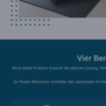
Vier Ber
Nicht jedes Problem braucht die gleiche Lösung. Desh
So finden Menschen schneller den passenden Einsti