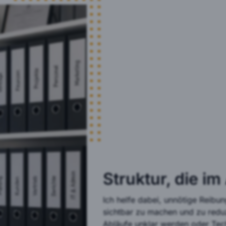
Struktur, die im
Ich helfe dabei, unnötige Reibun
sichtbar zu machen und zu redu
Abläufe unklar werden oder Tech