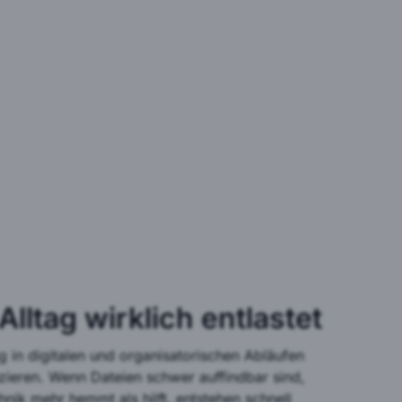
 Alltag wirklich entlastet
g in digitalen und organisatorischen Abläufen
zieren. Wenn Dateien schwer auffindbar sind,
nik mehr hemmt als hilft, entstehen schnell