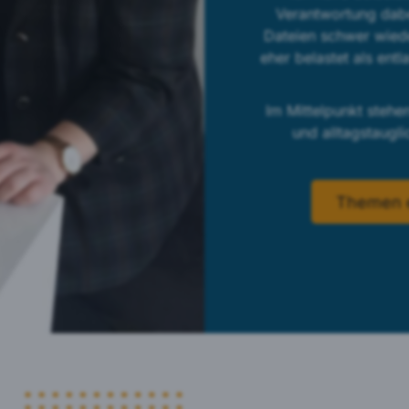
Verantwortung dabe
eptieren
Dateien schwer wiede
eher belastet als entl
Im Mittelpunkt stehe
und alltagstaugli
Themen 