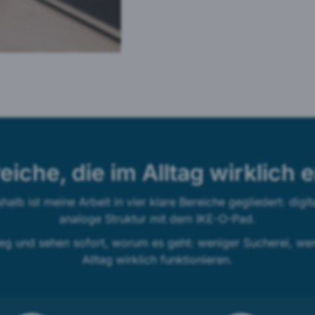
eiche, die im Alltag wirklich 
alb ist meine Arbeit in vier klare Bereiche gegliedert: dig
analoge Struktur mit dem IKE-O-Pad.
eg und sehen sofort, worum es geht: weniger Sucherei, we
Alltag wirklich funktionieren.