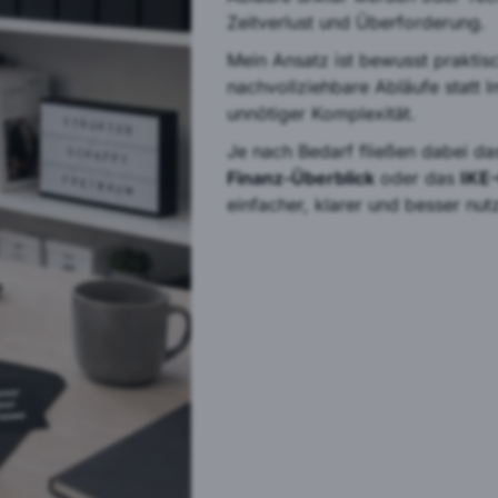
Zeitverlust und Überforderung.
Mein Ansatz ist bewusst praktisc
nachvollziehbare Abläufe statt I
unnötiger Komplexität.
Je nach Bedarf fließen dabei d
Finanz-Überblick
oder das
IKE
einfacher, klarer und besser nu