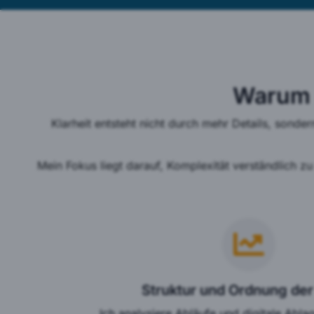
Warum 
Klarheit entsteht nicht durch mehr Details, sonde
Mein Fokus liegt darauf, Komplexität verständlich z
Struktur und Ordnung der
Ich analysiere Abläufe und digitale Abla