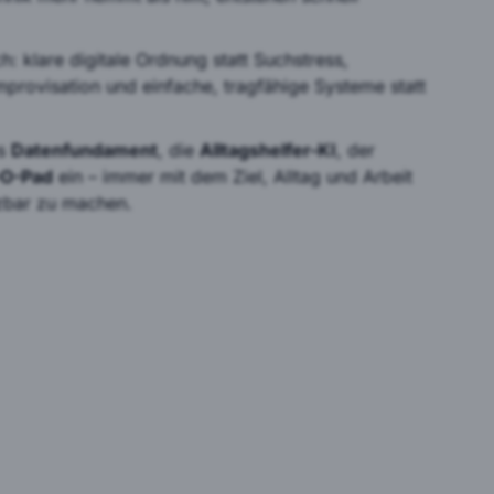
h: klare digitale Ordnung statt Suchstress,
mprovisation und einfache, tragfähige Systeme statt
as
Datenfundament
, die
Alltagshelfer-KI
, der
-O-Pad
ein – immer mit dem Ziel, Alltag und Arbeit
tzbar zu machen.