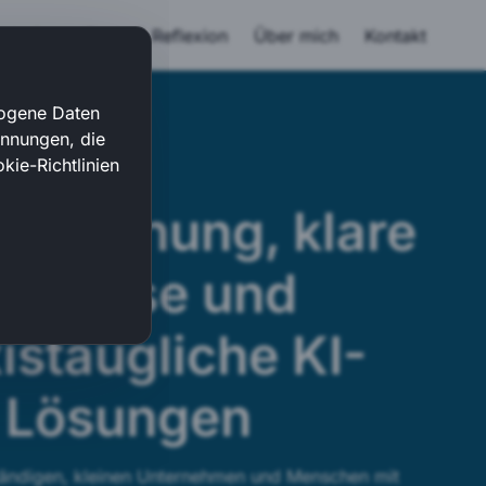
ntoring
Texte & Reflexion
Über mich
Kontakt
zogene Daten
ennungen, die
kie-Richtlinien
le Ordnung, klare
rozesse und
istaugliche KI-
Lösungen
ständigen, kleinen Unternehmen und Menschen mit