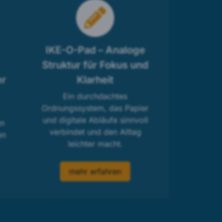
IKE-O-Pad – Analoge
Struktur für Fokus und
er
Klarheit
Ein durchdachtes
Ordnungssystem, das Papier
und digitale Abläufe sinnvoll
en
verbindet und den Alltag
en
leichter macht.
mehr erfahren