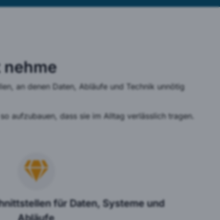
t nehme
ellen, an denen Daten, Abläufe und Technik unnötig
o aufzubauen, dass sie im Alltag verlässlich tragen.
nittstellen für Daten, Systeme und
Abläufe