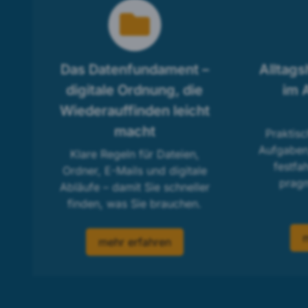
Das Datenfundament –
Alltags
digitale Ordnung, die
im A
Wiederauffinden leicht
macht
Praktisc
Aufgaben,
Klare Regeln für Dateien,
festfa
Ordner, E-Mails und digitale
pragm
Abläufe – damit Sie schneller
finden, was Sie brauchen.
mehr erfahren