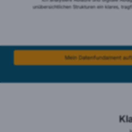
unübersichtlichen Strukturen ein klares, tra
Mein Datenfundament au
Kl
I