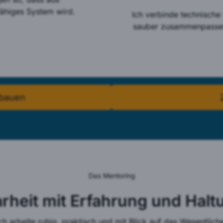
gfähiges System wird.
Ich verbinde technische
sauber zusammenpassen 
fbauen
arheit mit Erfahrung und Halt
ch arbeite ruhig, praktisch und mit Blick auf das Wesentlich