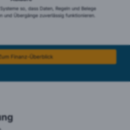
 Systeme so, dass Daten, Regeln und Belege
und Übergänge zuverlässig funktionieren.
Zum Finanz-Überblick
ung
e.