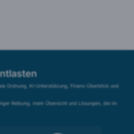
entlasten
itale Ordnung, KI-Unterstützung, Finanz-Überblick und
niger Reibung, mehr Übersicht und Lösungen, die im