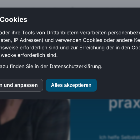
t
Alltagshelfer-KI
Finanz-Überblick
IKE-O-Pad
Me
 Cookies
oder ihre Tools von Drittanbietern verarbeiten personenbe
daten, IP-Adressen) und verwenden Cookies oder andere K
onsweise erforderlich sind und zur Erreichung der in den Coo
ecke erforderlich sind.
Digita
azu finden Sie in der Datenschutzerklärung.
P
en und anpassen
Alles akzeptieren
MS
prax
mo (Piwik)
ube
Ich helfe Selbst