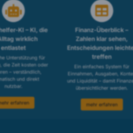
helfer-KI – KI, die
Finanz-Überblick –
lltag wirklich
Zahlen klar sehen,
entlastet
Entscheidungen leicht
treffen
he Unterstützung für
 die Zeit kosten oder
Ein einfaches System für
hren – verständlich,
Einnahmen, Ausgaben, Kont
atisch und direkt
und Liquidität – damit Finanz
nutzbar.
übersichtlicher werden.
mehr erfahren
mehr erfahren