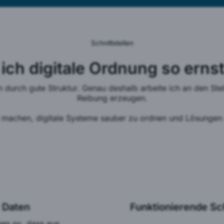
ich digitale Ordnung so erns
rn durch gute Struktur. Genau deshalb arbeite ich an den St
Reibung erzeugen.
u machen, digitale Systeme sauber zu ordnen und Lösungen s
 Daten
Funktionierende Sch
gen so, dass aus