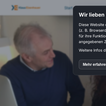
Start
Datenfundamen
Wir lieben
Diese Website 
(z. B. Browser
für ihre Funkti
angegebenen Zw
Weitere Infos d
Mehr erfahr
inC
Mato
Yout