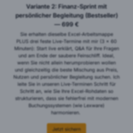
Variante 2: Finanz-Sprint mit
persönlicher Begleitung (Bestseller)
— 699 €
Sie erhalten dieselbe Excel-Arbeitsmappe
PLUS drei feste Live-Termine mit mir (3 x 60
Minuten): Start live erklärt, Q&A für Ihre Fragen
und am Ende der saubere Feinschliff. Ideal,
wenn Sie nicht allein herumprobieren wollen
und gleichzeitig die beste Mischung aus Preis,
Nutzen und persönlicher Begleitung suchen. Ich
leite Sie in unseren Live-Terminen Schritt für
Schritt an, wie Sie Ihre Excel-Rohdaten so
strukturieren, dass sie fehlerfrei mit modernen
Buchungssystemen (wie Lexware)
harmonieren.
Jetzt sichern