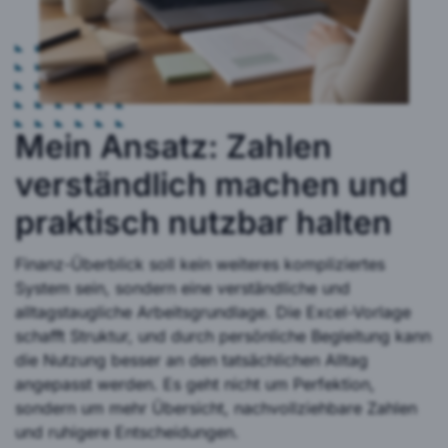
Mein Ansatz: Zahlen
verständlich machen und
praktisch nutzbar halten
Finanz-Überblick soll kein weiteres kompliziertes
System sein, sondern eine verständliche und
alltagstaugliche Arbeitsgrundlage. Die Excel-Vorlage
schafft Struktur, und durch persönliche Begleitung kann
die Nutzung besser an den tatsächlichen Alltag
angepasst werden. Es geht nicht um Perfektion,
sondern um mehr Übersicht, nachvollziehbare Zahlen
und ruhigere Entscheidungen.