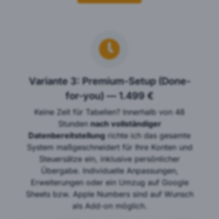
Variante 3: Premium-Setup (Done-
for-you) — 1.499 €
Keine Zeit für Tabellen? Innerhalb von 48
Stunden
nach vollständiger
Datenbereitstellung
richte ich das gesamte
System maßgeschneidert für Ihre Konten und
Steuersätze ein, inklusive persönlicher
Übergabe. Individuelle Anpassungen,
Erweiterungen oder ein Umzug auf Google
Sheets bzw. Apple Numbers sind auf Wunsch
als Add-on möglich.