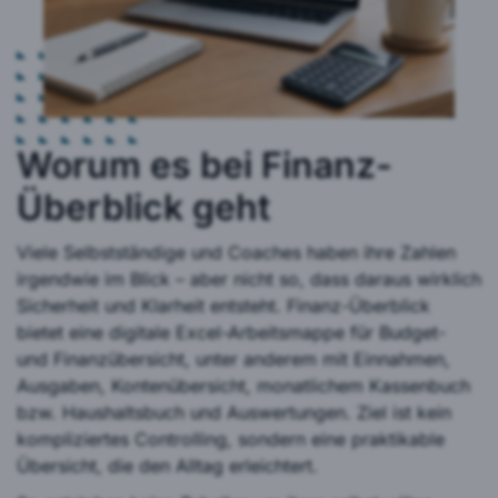
Worum es bei Finanz-
Überblick geht
Viele Selbstständige und Coaches haben ihre Zahlen
irgendwie im Blick – aber nicht so, dass daraus wirklich
Sicherheit und Klarheit entsteht. Finanz-Überblick
bietet eine digitale Excel-Arbeitsmappe für Budget-
und Finanzübersicht, unter anderem mit Einnahmen,
Ausgaben, Kontenübersicht, monatlichem Kassenbuch
bzw. Haushaltsbuch und Auswertungen. Ziel ist kein
kompliziertes Controlling, sondern eine praktikable
Übersicht, die den Alltag erleichtert.