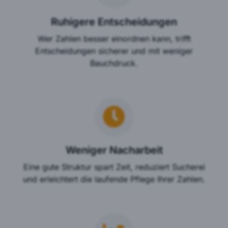
Ruhigere Entscheidungen
Wer Zahlen besser einordnen kann, trifft
Entscheidungen sicherer und mit weniger
Bauchdruck.
Weniger Nacharbeit
Eine gute Struktur spart Zeit, reduziert Sucherei
und erleichtert die laufende Pflege Ihrer Zahlen.