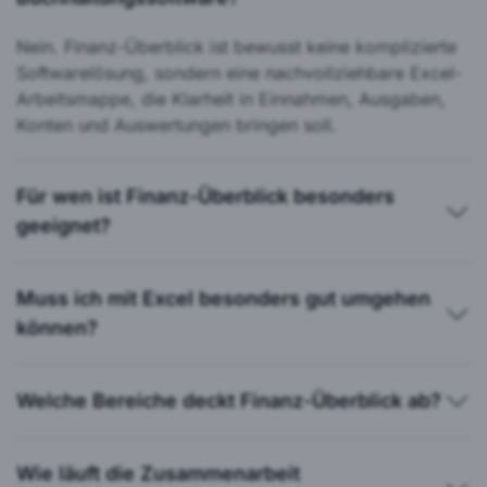
Nein. Finanz-Überblick ist bewusst keine komplizierte
Softwarelösung, sondern eine nachvollziehbare Excel-
Arbeitsmappe, die Klarheit in Einnahmen, Ausgaben,
Konten und Auswertungen bringen soll.
Für wen ist Finanz-Überblick besonders
geeignet?
Muss ich mit Excel besonders gut umgehen
können?
Welche Bereiche deckt Finanz-Überblick ab?
Wie läuft die Zusammenarbeit