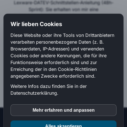
Lexware-DATEV-Schnittstellen-Anleitung (48h-
Sprint): Sie erhalten von mir eine
maßgeschneiderte, auf Ihre Konten und
Steuersätze vorbereitete Arbeitsmappe. Im
Wir lieben Cookies
gemeinsamen Sprint leite ich Sie per
Diese Website oder ihre Tools von Drittanbietern
Bildschirmfreigabe präzise an, wie Sie Ihren
verarbeiten personenbezogene Daten (z. B.
digitalen Steuerberater-Workflow so einrichten,
Browserdaten, IP-Adressen) und verwenden
dass Ihre Kanzlei verknüpfte Belege per
Cookies oder andere Kennungen, die für ihre
Knopfdruck erhält – komplett ohne teure
Funktionsweise erforderlich sind und zur
DATEV-Zusatzgebühren.
Erreichung der in den Cookie-Richtlinien
angegebenen Zwecke erforderlich sind.
Jetzt sichern
Weitere Infos dazu finden Sie in der
Datenschutzerklärung.
Mehr erfahren und anpassen
inCMS
© 2026 Klaus Eisenhauer IKE-O-Pad® |
Impressum
|
Datenschutz
|
AGB
|
Kontakt
Alles akzeptieren