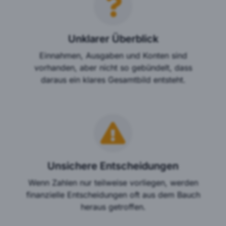
Unklarer Überblick
Einnahmen, Ausgaben und Konten sind
vorhanden, aber nicht so gebündelt, dass
daraus ein klares Gesamtbild entsteht.
Unsichere Entscheidungen
Wenn Zahlen nur teilweise vorliegen, werden
finanzielle Entscheidungen oft aus dem Bauch
heraus getroffen.