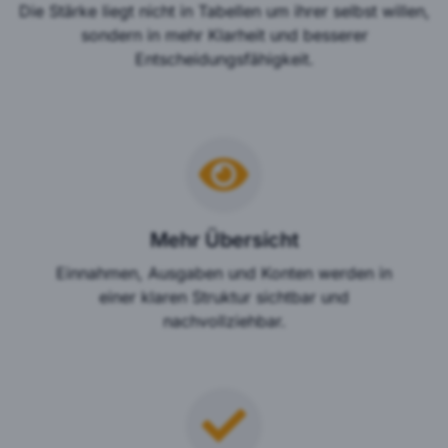
Die Stärke liegt nicht in Tabellen um ihrer selbst willen,
sondern in mehr Klarheit und besserer
Entscheidungsfähigkeit.
Mehr Übersicht
Einnahmen, Ausgaben und Konten werden in
einer klaren Struktur sichtbar und
nachvollziehbar.