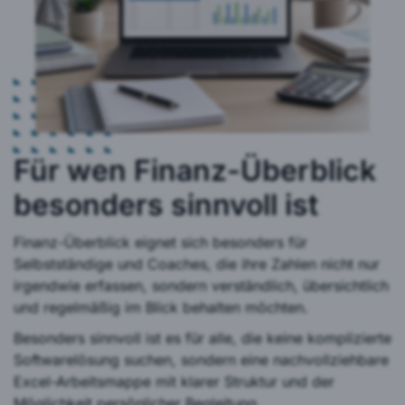
Für wen Finanz-Überblick
besonders sinnvoll ist
Finanz-Überblick eignet sich besonders für
Selbstständige und Coaches, die ihre Zahlen nicht nur
irgendwie erfassen, sondern verständlich, übersichtlich
und regelmäßig im Blick behalten möchten.
Besonders sinnvoll ist es für alle, die keine komplizierte
Softwarelösung suchen, sondern eine nachvollziehbare
Excel-Arbeitsmappe mit klarer Struktur und der
Möglichkeit persönlicher Begleitung.