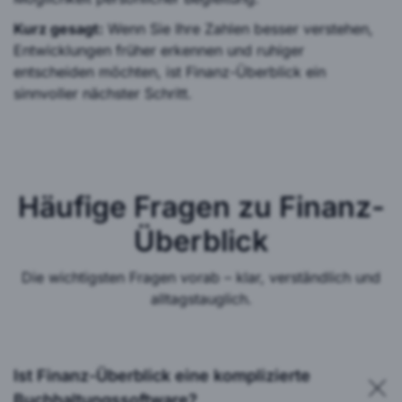
Kurz gesagt:
Wenn Sie Ihre Zahlen besser verstehen,
Entwicklungen früher erkennen und ruhiger
entscheiden möchten, ist Finanz-Überblick ein
sinnvoller nächster Schritt.
Häufige Fragen zu Finanz-
Überblick
Die wichtigsten Fragen vorab – klar, verständlich und
alltagstauglich.
Ist Finanz-Überblick eine komplizierte
Buchhaltungssoftware?