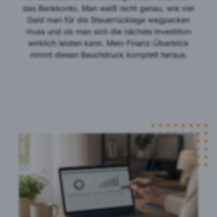
das Bankkonto. Man weiß nicht genau, wie viel
Geld man für die Steuerrücklage wegpacken
muss und ob man sich die nächste Investition
wirklich leisten kann. Mein Finanz-Überblick
nimmt diesen Bauchdruck komplett heraus.