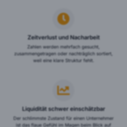
Zeitverlust und Nacharbeit
Zahlen werden mehrfach gesucht,
zusammengetragen oder nachträglich sortiert,
weil eine klare Struktur fehlt.
Liquidität schwer einschätzbar
Der schlimmste Zustand für einen Unternehmer
ist das flaue Gefühl im Magen beim Blick auf