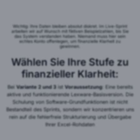
Wählen Sie Ihre Stufe zu
finanzieller Klarheit:
Bei
Variante 2 und 3
ist
Voraussetzung
: Eine bereits
aktive und funktionierende Lexware-Basisversion. Die
Schulung von Software-Grundfunktionen ist nicht
Bestandteil des Sprints, sondern wir konzentrieren uns
rein auf die fehlerfreie Strukturierung und Übergabe
Ihrer Excel-Rohdaten