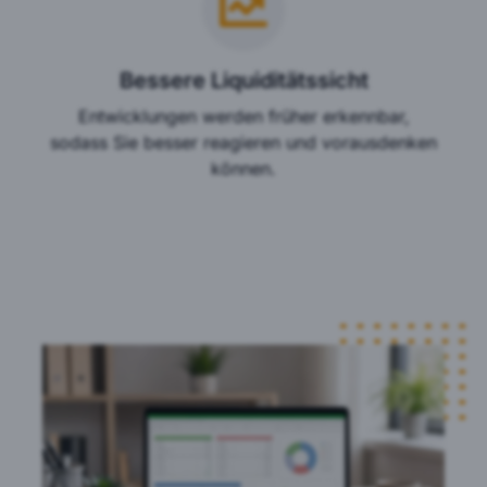
Bessere Liquiditätssicht
Entwicklungen werden früher erkennbar,
sodass Sie besser reagieren und vorausdenken
können.