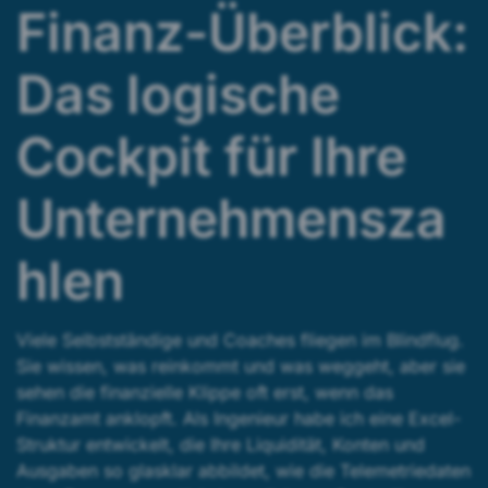
Finanz-Überblick:
Das logische
Cockpit für Ihre
Unternehmensza
hlen
Viele Selbstständige und Coaches fliegen im Blindflug.
Sie wissen, was reinkommt und was weggeht, aber sie
sehen die finanzielle Klippe oft erst, wenn das
Finanzamt anklopft. Als Ingenieur habe ich eine Excel-
Struktur entwickelt, die Ihre Liquidität, Konten und
Ausgaben so glasklar abbildet, wie die Telemetriedaten