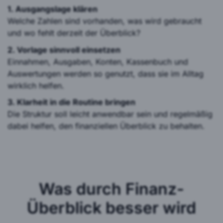
1. Ausgangslage klären
Welche Zahlen sind vorhanden, was wird gebraucht
und wo fehlt derzeit der Überblick?
2. Vorlage sinnvoll einsetzen
Einnahmen, Ausgaben, Konten, Kassenbuch und
Auswertungen werden so genutzt, dass sie im Alltag
wirklich helfen.
3. Klarheit in die Routine bringen
Die Struktur soll leicht anwendbar sein und regelmäßig
dabei helfen, den finanziellen Überblick zu behalten.
Was durch Finanz-
Überblick besser wird