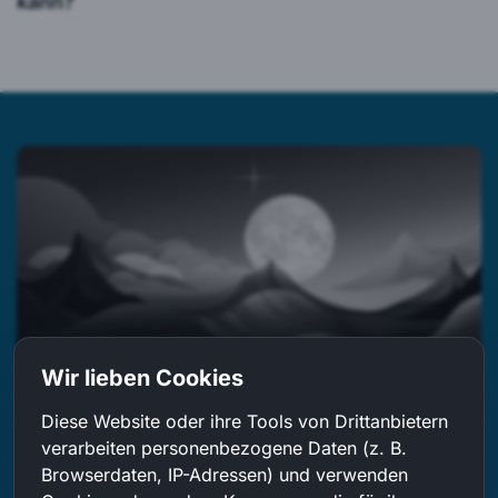
kann?
Wir lieben Cookies
Hol dir den Job, den du
Diese Website oder ihre Tools von Drittanbietern
verarbeiten personenbezogene Daten (z. B.
verdienst
Browserdaten, IP-Adressen) und verwenden