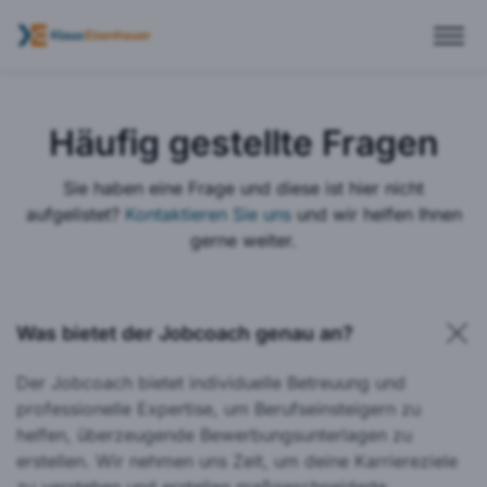
Häufig gestellte Fragen
Sie haben eine Frage und diese ist hier nicht
aufgelistet?
Kontaktieren Sie uns
und wir helfen Ihnen
gerne weiter.
Was bietet der Jobcoach genau an?
Der Jobcoach bietet individuelle Betreuung und
professionelle Expertise, um Berufseinsteigern zu
helfen, überzeugende Bewerbungsunterlagen zu
erstellen. Wir nehmen uns Zeit, um deine Karriereziele
zu verstehen und erstellen maßgeschneiderte