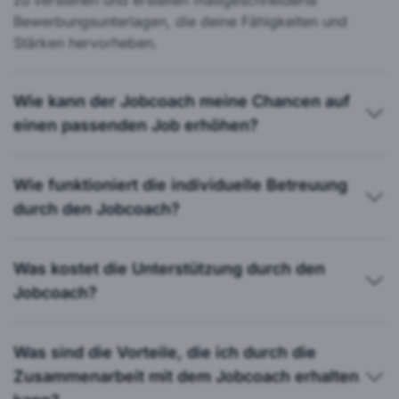
Bewerbungsunterlagen, die deine Fähigkeiten und
Stärken hervorheben.
Wie kann der Jobcoach meine Chancen auf
einen passenden Job erhöhen?
Wie funktioniert die individuelle Betreuung
durch den Jobcoach?
Was kostet die Unterstützung durch den
Jobcoach?
Was sind die Vorteile, die ich durch die
Zusammenarbeit mit dem Jobcoach erhalten